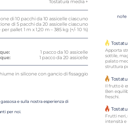
Tostatura media +
one di 10 pacchi da 10 assicelle ciascuno
ione di 5 pacchi da 20 assicelle ciascuno
 per pallet 1 m x 1,20 m – 385 kg (+/- 10 %)
Tostatu
Apporta str
ique:
1 pacco da 10 assicelle
sottile, m
ique:
1 pacco da 20 assicelle
palato medi
struttura pu
hiume in silicone con gancio di fissaggio
Tostatu
Il frutto è 
Ben equili
freschi.
e gassosa e sulla nostra esperienza di
Tostatu
nti per noi.
Frutti neri
intensità e